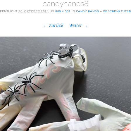
candyhands8
FENTLICHT
30. OKTOBER 2014
UM
800 × 531
IN
CANDY HANDS – GESCHENKTÜTE
← Zurück
Weiter →