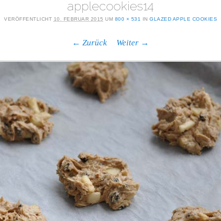
applecookies14
VERÖFFENTLICHT
10. FEBRUAR 2015
UM
800 × 531
IN
GLAZED APPLE COOKIES
← Zurück
Weiter →