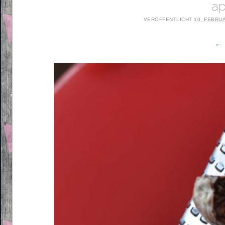
ap
VERÖFFENTLICHT
10. FEBRU
← 