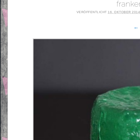
franke
VERÖFFENTLICHT
16. OKTOBER 201
← 