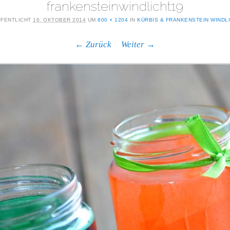
frankensteinwindlicht19
FENTLICHT
16. OKTOBER 2014
UM
800 × 1204
IN
KÜRBIS & FRANKENSTEIN WINDL
← Zurück
Weiter →