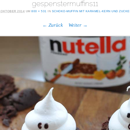
gespenstermuffins11
. OKTOBER 2014
UM
800 × 531
IN
SCHOKO-MUFFIN MIT KARAMEL-KERN UND ZUCK
← Zurück
Weiter →