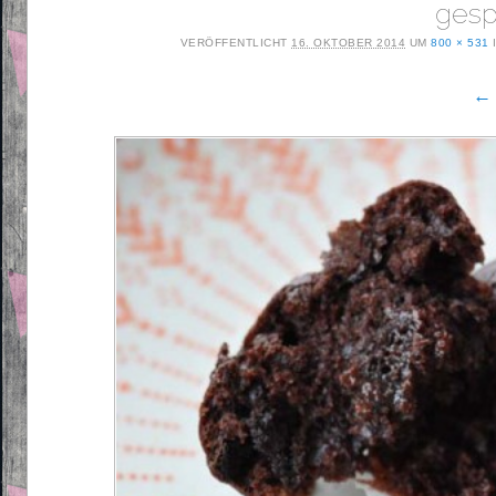
gesp
VERÖFFENTLICHT
16. OKTOBER 2014
UM
800 × 531
← 