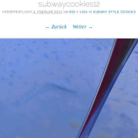
subwaycookies12
VERÖFFENTLICHT
4. FEBRUAR 2015
UM
800 × 1204
IN
SUBWAY STYLE COOKIES
← Zurück
Weiter →