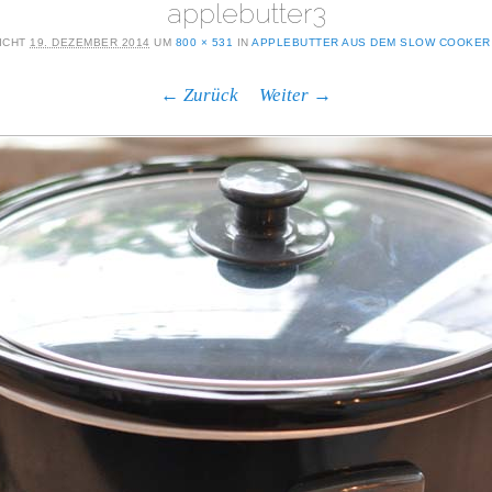
applebutter3
ICHT
19. DEZEMBER 2014
UM
800 × 531
IN
APPLEBUTTER AUS DEM SLOW COOKER 
← Zurück
Weiter →