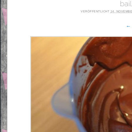
bai
VERÖFFENTLICHT
14. NOVEMBE
← 