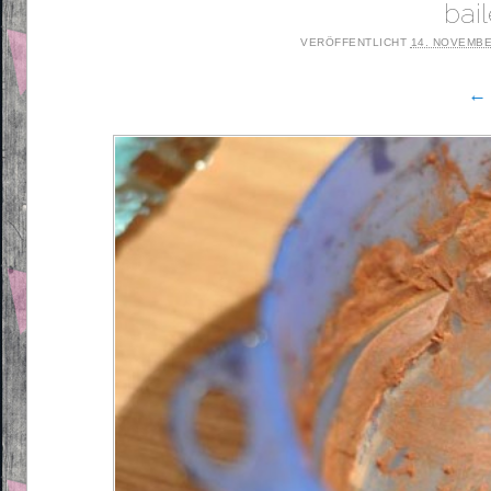
bai
VERÖFFENTLICHT
14. NOVEMBE
← 