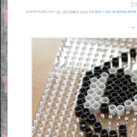
b
VERÖFFENTLICHT
20. OKTOBER 2014
UM
800 × 531
IN
BÜGELPERL
← 