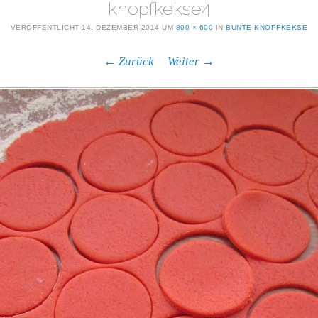
knopfkekse4
VERÖFFENTLICHT
14. DEZEMBER 2014
UM
800 × 600
IN
BUNTE KNOPFKEKSE
← Zurück
Weiter →