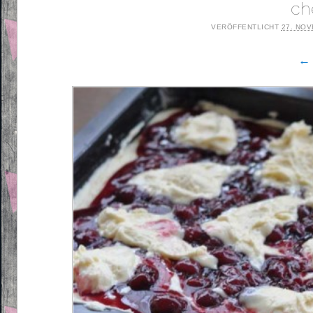
ch
VERÖFFENTLICHT
27. NO
← 