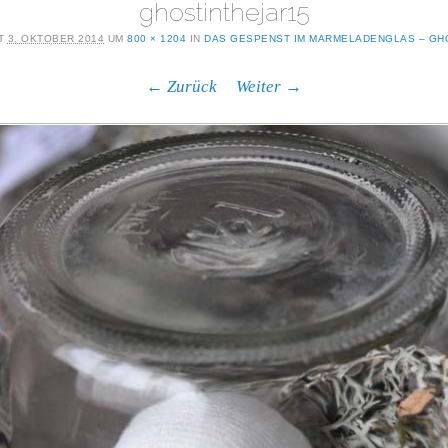
ghostinthejar15
HT
3. OKTOBER 2014
UM
800 × 1204
IN
DAS GESPENST IM MARMELADENGLAS – GHO
← Zurück
Weiter →