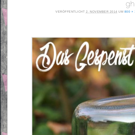
gh
VERÖFFENTLICHT
2. NOVEMBER 2014
UM
800 ×