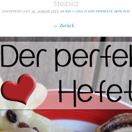
titelbild
VERÖFFENTLICHT
18. JANUAR 2015
UM
800 × 1204
IN
DER PERFEKTE HEFETEIG
← Zurück