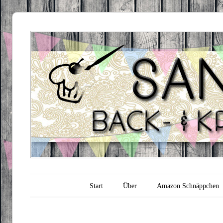
Sandra's
Backfabrik
Hauptmenü
Zum Inhalt springen
Start
Über
Amazon Schnäppchen