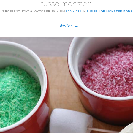
fusselmonster1
VERÖFFENTLICHT
9. OKTOBER 2014
UM
800 × 531
IN
FUSSELIGE MONSTER POPS
Weiter →