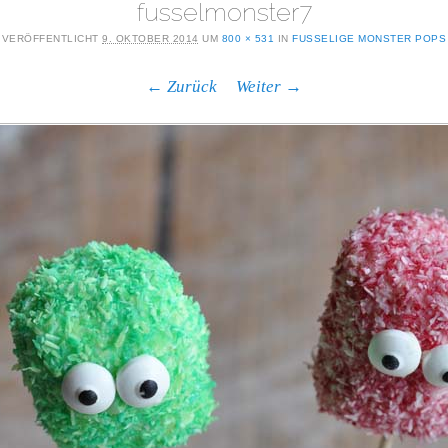
fusselmonster7
VERÖFFENTLICHT
9. OKTOBER 2014
UM
800 × 531
IN
FUSSELIGE MONSTER POPS
← Zurück
Weiter →