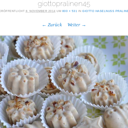
giottopralinen45
ERÖFFENTLICHT
8. NOVEMBER 2014
UM
800 × 531
IN
GIOTTO HASELNUSS PRALIN
← Zurück
Weiter →