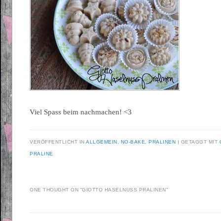
Viel Spass beim nachmachen! <3
VERÖFFENTLICHT IN
ALLGEMEIN
,
NO-BAKE
,
PRALINEN
|
GETAGGT MIT
PRALINE
ONE THOUGHT ON “
GIOTTO HASELNUSS PRALINEN
”