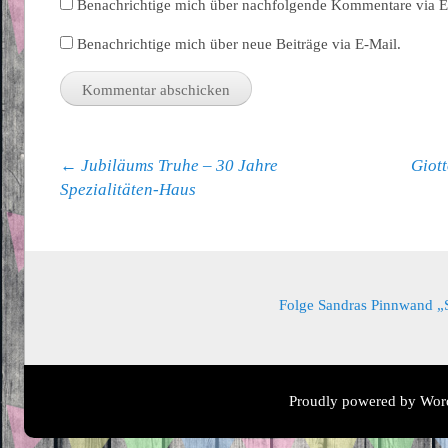
Benachrichtige mich über nachfolgende Kommentare via E
Benachrichtige mich über neue Beiträge via E-Mail.
Beitragsnavigation
←
Jubiläums Truhe – 30 Jahre
Giot
Spezialitäten-Haus
Folge Sandras Pinnwand „Sa
Proudly powered by Wor