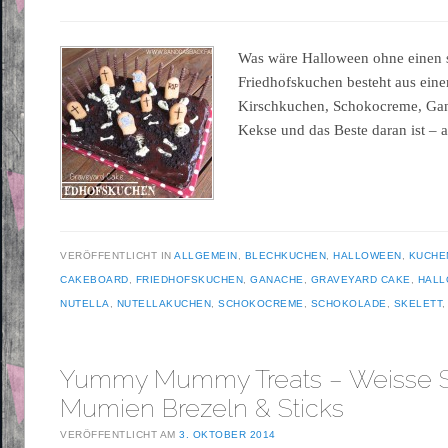
Was wäre Halloween ohne einen
Friedhofskuchen besteht aus ein
Kirschkuchen, Schokocreme, Ga
Kekse und das Beste daran ist – al
VERÖFFENTLICHT IN
ALLGEMEIN
,
BLECHKUCHEN
,
HALLOWEEN
,
KUCHE
CAKEBOARD
,
FRIEDHOFSKUCHEN
,
GANACHE
,
GRAVEYARD CAKE
,
HAL
NUTELLA
,
NUTELLAKUCHEN
,
SCHOKOCREME
,
SCHOKOLADE
,
SKELETT
Yummy Mummy Treats – Weisse 
Mumien Brezeln & Sticks
VERÖFFENTLICHT AM
3. OKTOBER 2014