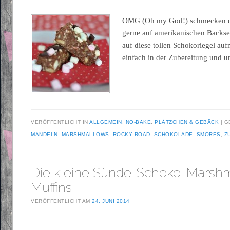
OMG (Oh my God!) schmecken die
gerne auf amerikanischen Backsei
auf diese tollen Schokoriegel a
einfach in der Zubereitung und u
VERÖFFENTLICHT IN
ALLGEMEIN
,
NO-BAKE
,
PLÄTZCHEN & GEBÄCK
G
MANDELN
,
MARSHMALLOWS
,
ROCKY ROAD
,
SCHOKOLADE
,
SMORES
,
Z
Die kleine Sünde: Schoko-Marsh
Muffins
VERÖFFENTLICHT AM
24. JUNI 2014