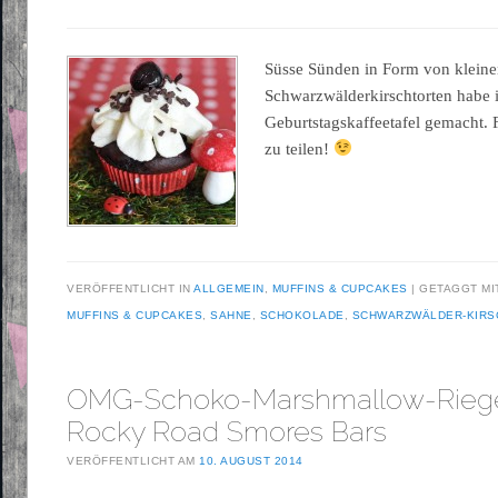
Süsse Sünden in Form von klein
Schwarzwälderkirschtorten habe i
Geburtstagskaffeetafel gemacht. 
zu teilen!
VERÖFFENTLICHT IN
ALLGEMEIN
,
MUFFINS & CUPCAKES
GETAGGT M
MUFFINS & CUPCAKES
,
SAHNE
,
SCHOKOLADE
,
SCHWARZWÄLDER-KIRS
OMG-Schoko-Marshmallow-Riege
Rocky Road Smores Bars
VERÖFFENTLICHT AM
10. AUGUST 2014