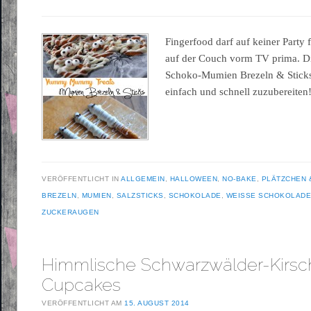
Fingerfood darf auf keiner Party
auf der Couch vorm TV prima. Di
Schoko-Mumien Brezeln & Sticks
einfach und schnell zuzubereiten
VERÖFFENTLICHT IN
ALLGEMEIN
,
HALLOWEEN
,
NO-BAKE
,
PLÄTZCHEN 
BREZELN
,
MUMIEN
,
SALZSTICKS
,
SCHOKOLADE
,
WEISSE SCHOKOLAD
ZUCKERAUGEN
Himmlische Schwarzwälder-Kirsc
Cupcakes
VERÖFFENTLICHT AM
15. AUGUST 2014