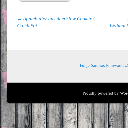
Beitragsnavigation
←
Applebutter aus dem Slow Cooker /
Crock Pot
Weihnach
Folge Sandras Pinnwand „Sa
Proudly powered by Wor