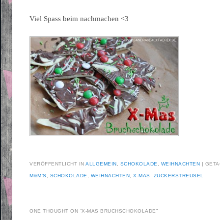
Viel Spass beim nachmachen <3
VERÖFFENTLICHT IN
ALLGEMEIN
,
SCHOKOLADE
,
WEIHNACHTEN
|
GETA
M&M'S
,
SCHOKOLADE
,
WEIHNACHTEN
,
X-MAS
,
ZUCKERSTREUSEL
ONE THOUGHT ON “
X-MAS BRUCHSCHOKOLADE
”