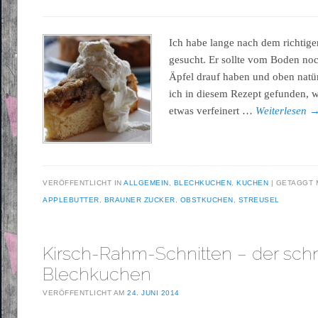
Ich habe lange nach dem richtig
gesucht. Er sollte vom Boden noch
Äpfel drauf haben und oben natürl
ich in diesem Rezept gefunden, 
etwas verfeinert …
Weiterlesen
VERÖFFENTLICHT IN
ALLGEMEIN
,
BLECHKUCHEN
,
KUCHEN
GETAGGT 
APPLEBUTTER
,
BRAUNER ZUCKER
,
OBSTKUCHEN
,
STREUSEL
Kirsch-Rahm-Schnitten – der sch
Blechkuchen
VERÖFFENTLICHT AM
24. JUNI 2014