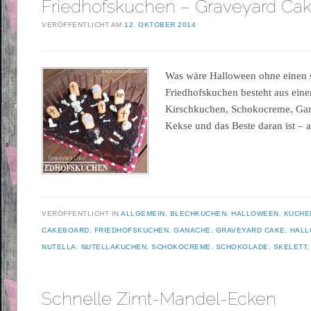
Friedhofskuchen – Graveyard Ca
VERÖFFENTLICHT AM
12. OKTOBER 2014
Was wäre Halloween ohne einen
Friedhofskuchen besteht aus ein
Kirschkuchen, Schokocreme, Ga
Kekse und das Beste daran ist – al
VERÖFFENTLICHT IN
ALLGEMEIN
,
BLECHKUCHEN
,
HALLOWEEN
,
KUCHE
CAKEBOARD
,
FRIEDHOFSKUCHEN
,
GANACHE
,
GRAVEYARD CAKE
,
HAL
NUTELLA
,
NUTELLAKUCHEN
,
SCHOKOCREME
,
SCHOKOLADE
,
SKELETT
Schnelle Zimt-Mandel-Ecken