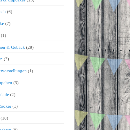
sch
(6)
ke
(7)
(1)
chen & Gebäck
(29)
en
(3)
tvorstellungen
(1)
ppchen
(3)
olade
(2)
Cooker
(1)
(10)
achten
(9)