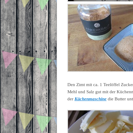
Den Zimt mit ca. 1 Teelöffel Zucke
Mehl und Salz gut mit der Küche
der
Küchenmaschine
die Butter unt