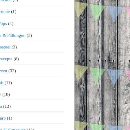
creme
(1)
Pops
(4)
s & Füllungen
(3)
nspiel
(3)
rezepte
(8)
ween
(32)
ft
(11)
v
(18)
n
(13)
arb
(1)
ns & Cupcakes
(13)