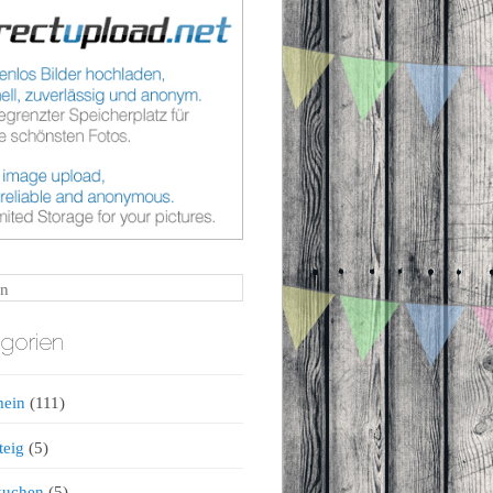
n
gorien
mein
(111)
teig
(5)
kuchen
(5)