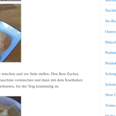
Nachti
No-Ba
Ostern
Plätz
Pralin
Produk
Schnä
r mischen und zur Seite stellen. Den Rest Zucker,
nmaschine vermischen und dann mit dem Knethaken
Schok
erkneten, bis der Teig krümmelig ist.
Slow 
Torten
Weihn