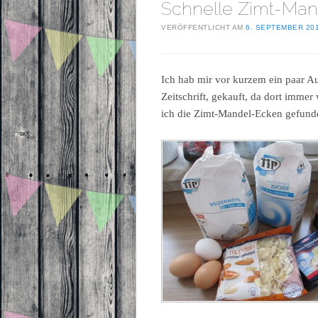
Schnelle Zimt-Man
VERÖFFENTLICHT AM
6. SEPTEMBER 20
Ich hab mir vor kurzem ein paar A
Zeitschrift, gekauft, da dort immer
ich die Zimt-Mandel-Ecken gefunde