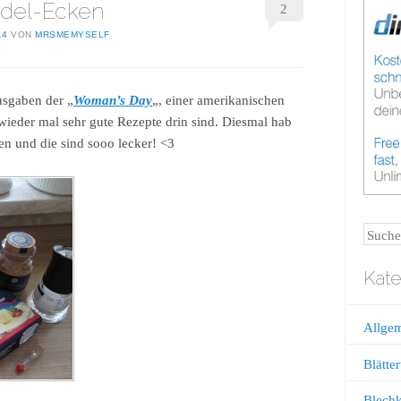
del-Ecken
2
14
VON
MRSMEMYSELF
usgaben der „
Woman’s Day
„, einer amerikanischen
 wieder mal sehr gute Rezepte drin sind. Diesmal hab
n und die sind sooo lecker! <3
Suche
Kate
Allge
Blätter
Blech