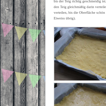
bis der Teig richtig geschmeidig is
den Teig gleichmäßig darin verteil
verteilen, bis die Oberfläche schön
Eiweiss übrig).