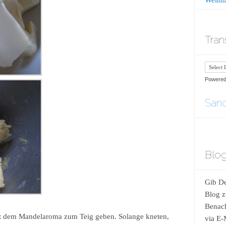
Tran
Powere
Sand
Blog
Gib De
Blog z
Benach
mit dem Mandelaroma zum Teig geben. Solange kneten,
via E-