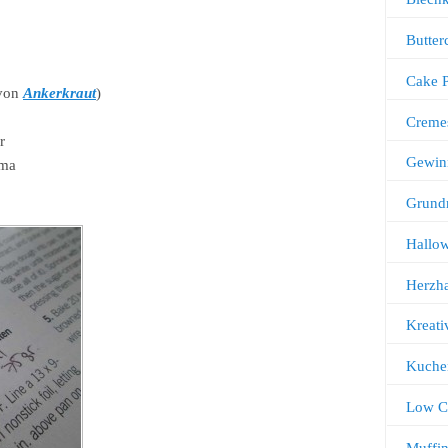
Butter
Cake 
 von
Ankerkraut
)
Creme
r
Gewin
oma
Grund
Hallo
Herzha
Kreati
Kuche
Low C
Muffi