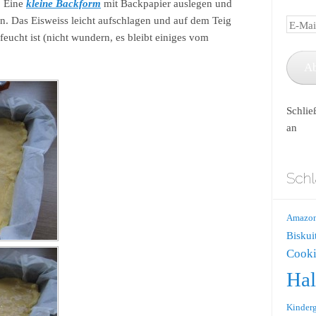
t. Eine
kleine Backform
mit Backpapier auslegen und
en. Das Eisweiss leicht aufschlagen und auf dem Teig
E-
 feucht ist (nicht wundern, es bleibt einiges vom
Mail-
Adress
A
Schlie
an
Schl
Amazo
Biskui
Cooki
Ha
Kinderg