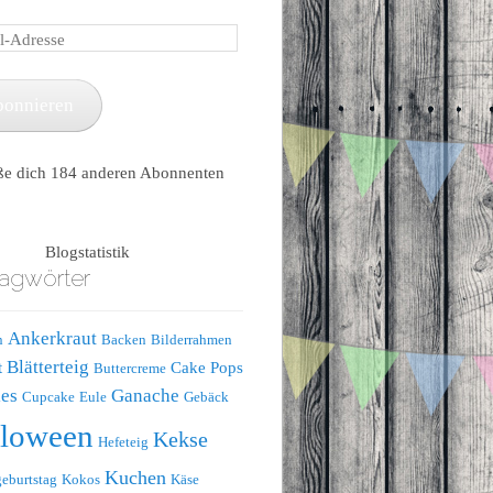
e
bonnieren
ße dich 184 anderen Abonnenten
Blogstatistik
agwörter
Ankerkraut
n
Backen
Bilderrahmen
Blätterteig
t
Cake Pops
Buttercreme
es
Ganache
Cupcake
Eule
Gebäck
lloween
Kekse
Hefeteig
Kuchen
eburtstag
Kokos
Käse