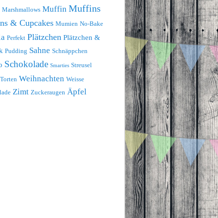
Muffins
Muffin
Marshmallows
ins & Cupcakes
Mumien
No-Bake
Plätzchen
la
Plätzchen &
Perfekt
Sahne
k
Pudding
Schnäppchen
Schokolade
o
Streusel
Smarties
Weihnachten
Torten
Weisse
Zimt
Äpfel
lade
Zuckeraugen