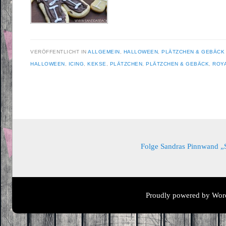
VERÖFFENTLICHT IN
ALLGEMEIN
,
HALLOWEEN
,
PLÄTZCHEN & GEBÄCK
HALLOWEEN
,
ICING
,
KEKSE
,
PLÄTZCHEN
,
PLÄTZCHEN & GEBÄCK
,
ROYA
Beitragsnavigation
Folge Sandras Pinnwand „Sa
Proudly powered by Wor