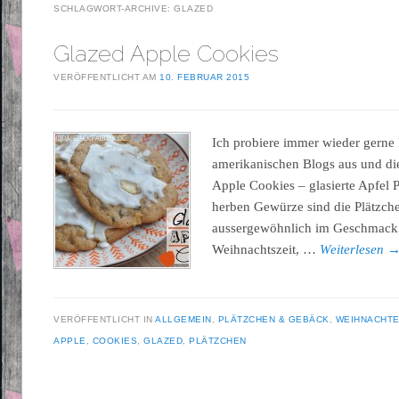
SCHLAGWORT-ARCHIVE:
GLAZED
Glazed Apple Cookies
VERÖFFENTLICHT AM
10. FEBRUAR 2015
Ich probiere immer wieder gerne
amerikanischen Blogs aus und di
Apple Cookies – glasierte Apfel 
herben Gewürze sind die Plätzche
aussergewöhnlich im Geschmack u
Weihnachtszeit, …
Weiterlesen
VERÖFFENTLICHT IN
ALLGEMEIN
,
PLÄTZCHEN & GEBÄCK
,
WEIHNACHT
APPLE
,
COOKIES
,
GLAZED
,
PLÄTZCHEN