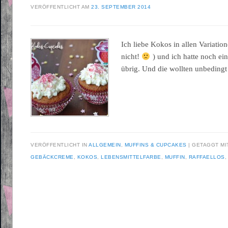
VERÖFFENTLICHT AM
23. SEPTEMBER 2014
Ich liebe Kokos in allen Variati
nicht!
) und ich hatte noch ei
übrig. Und die wollten unbedingt
VERÖFFENTLICHT IN
ALLGEMEIN
,
MUFFINS & CUPCAKES
GETAGGT M
GEBÄCKCREME
,
KOKOS
,
LEBENSMITTELFARBE
,
MUFFIN
,
RAFFAELLOS
Beitragsnavigation