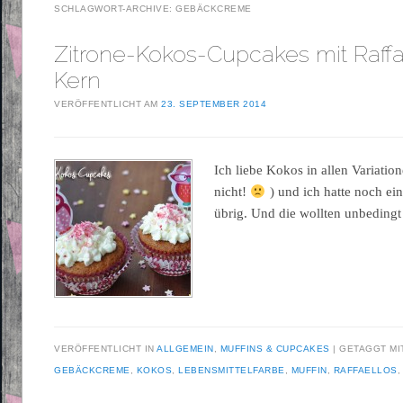
SCHLAGWORT-ARCHIVE:
GEBÄCKCREME
Zitrone-Kokos-Cupcakes mit Raffa
Kern
VERÖFFENTLICHT AM
23. SEPTEMBER 2014
Ich liebe Kokos in allen Variati
nicht!
) und ich hatte noch ei
übrig. Und die wollten unbedingt
VERÖFFENTLICHT IN
ALLGEMEIN
,
MUFFINS & CUPCAKES
GETAGGT M
GEBÄCKCREME
,
KOKOS
,
LEBENSMITTELFARBE
,
MUFFIN
,
RAFFAELLOS