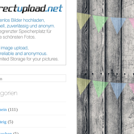
n
gorien
mein
(111)
teig
(5)
kuchen
(5)