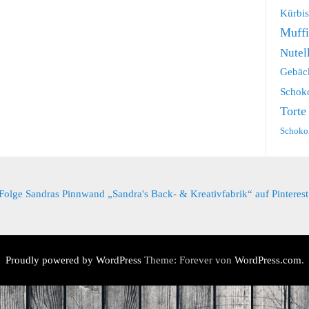
Kürbis
Muff
Nutel
Gebäc
Schok
Torte
Schoko
Folge Sandras Pinnwand „Sandra's Back- & Kreativfabrik“ auf Pinterest
Proudly powered by WordPress
Theme: Forever von
WordPress.com
.