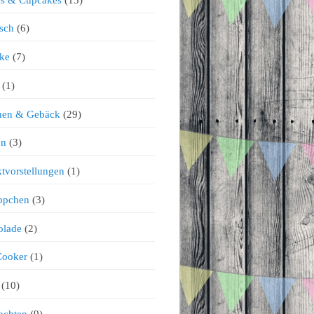
sch
(6)
ke
(7)
(1)
chen & Gebäck
(29)
en
(3)
tvorstellungen
(1)
ppchen
(3)
olade
(2)
Cooker
(1)
(10)
achten
(9)