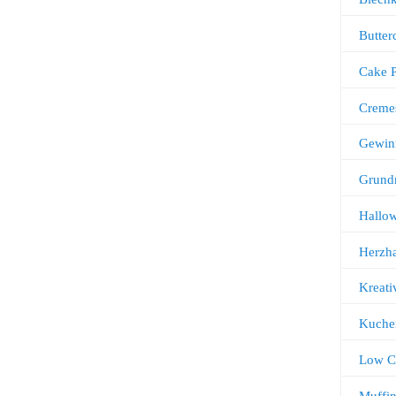
Butter
Cake 
Creme
Gewin
Grund
Hallo
Herzha
Kreati
Kuche
Low C
Muffi