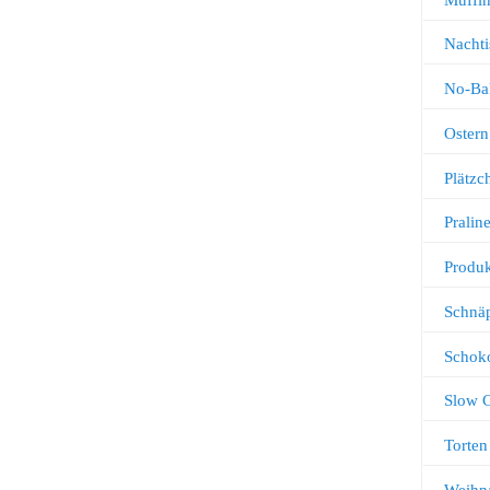
Nachti
No-Ba
Ostern
Plätz
Pralin
Produk
Schnä
Schok
Slow 
Torten
Weihn