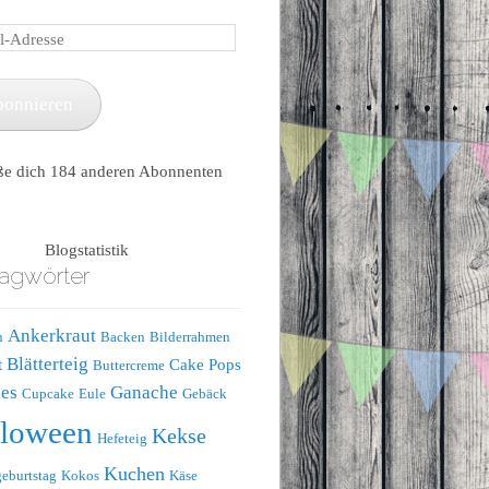
e
bonnieren
ße dich 184 anderen Abonnenten
Blogstatistik
agwörter
Ankerkraut
n
Backen
Bilderrahmen
Blätterteig
t
Cake Pops
Buttercreme
es
Ganache
Cupcake
Eule
Gebäck
lloween
Kekse
Hefeteig
Kuchen
eburtstag
Kokos
Käse