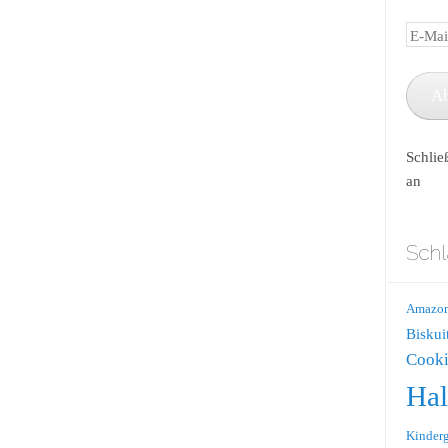
E-
Mail-
Adress
A
Schlie
an
Schl
Amazo
Biskui
Cooki
Ha
Kinderg