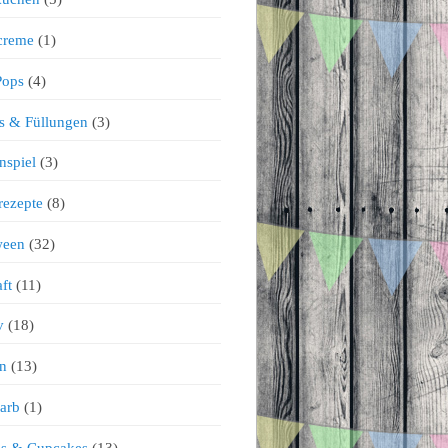
creme
(1)
Pops
(4)
s & Füllungen
(3)
nspiel
(3)
rezepte
(8)
ween
(32)
ft
(11)
v
(18)
n
(13)
arb
(1)
ns & Cupcakes
(13)