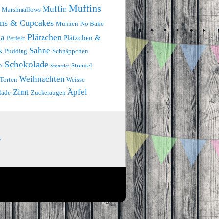
Muffins
Muffin
Marshmallows
ins & Cupcakes
Mumien
No-Bake
Plätzchen
la
Plätzchen &
Perfekt
Sahne
k
Pudding
Schnäppchen
Schokolade
o
Streusel
Smarties
Weihnachten
Torten
Weisse
Zimt
Äpfel
lade
Zuckeraugen
.