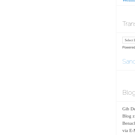
Tran
Powere
Sand
Blog
Gib De
Blog z
Benach
via E-