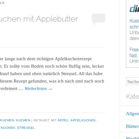
ER
uchen mit Applebutter
be lange nach dem richtigen Apfelkuchenrezept
t. Er sollte vom Boden noch schön fluffig sein, lecker
drauf haben und oben natürlich Streusel. All das habe
Suche
 diesem Rezept gefunden, was ich nach und nach noch
verfeinert …
Weiterlesen
→
Kate
Allge
HKUCHEN
,
KUCHEN
GETAGGT MIT
ÄPFEL
,
APFELKUCHEN
,
Blätter
TKUCHEN
,
STREUSEL
Blech