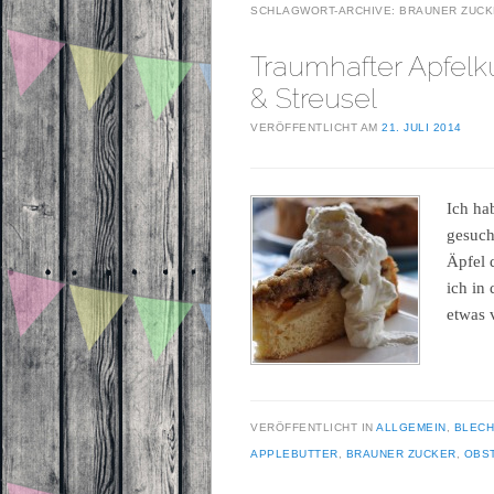
SCHLAGWORT-ARCHIVE:
BRAUNER ZUCK
Traumhafter Apfelk
& Streusel
VERÖFFENTLICHT AM
21. JULI 2014
Ich ha
gesuch
Äpfel 
ich in
etwas 
VERÖFFENTLICHT IN
ALLGEMEIN
,
BLEC
APPLEBUTTER
,
BRAUNER ZUCKER
,
OBS