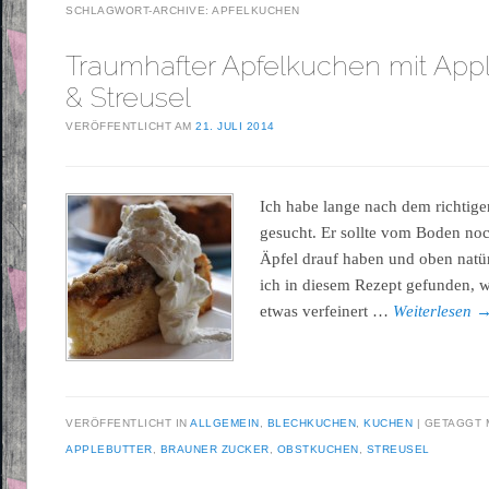
SCHLAGWORT-ARCHIVE:
APFELKUCHEN
Traumhafter Apfelkuchen mit Appl
& Streusel
VERÖFFENTLICHT AM
21. JULI 2014
Ich habe lange nach dem richtig
gesucht. Er sollte vom Boden noch
Äpfel drauf haben und oben natürl
ich in diesem Rezept gefunden, 
etwas verfeinert …
Weiterlesen
VERÖFFENTLICHT IN
ALLGEMEIN
,
BLECHKUCHEN
,
KUCHEN
GETAGGT 
APPLEBUTTER
,
BRAUNER ZUCKER
,
OBSTKUCHEN
,
STREUSEL