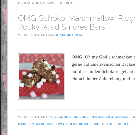
SCHLAGWORT-ARCHIVE:
HOBBITS
OMG-Schoko-Marshmallow-Riege
Rocky Road Smores Bars
VERÖFFENTLICHT AM
10. AUGUST 2014
OMG (Oh my God!) schmecken die
gerne auf amerikanischen Backsei
auf diese tollen Schokoriegel a
einfach in der Zubereitung und u
VERÖFFENTLICHT IN
ALLGEMEIN
,
NO-BAKE
,
PLÄTZCHEN & GEBÄCK
G
MANDELN
,
MARSHMALLOWS
,
ROCKY ROAD
,
SCHOKOLADE
,
SMORES
,
Z