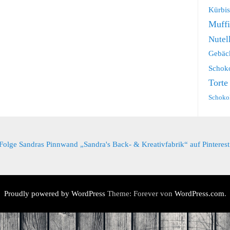
Kürbis
Muff
Nutel
Gebäc
Schok
Torte
Schoko
Folge Sandras Pinnwand „Sandra's Back- & Kreativfabrik“ auf Pinterest
Proudly powered by WordPress
Theme: Forever von
WordPress.com
.