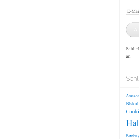
E-
Mail-
Adress
A
Schlie
an
Schl
Amazo
Biskui
Cooki
Ha
Kinderg