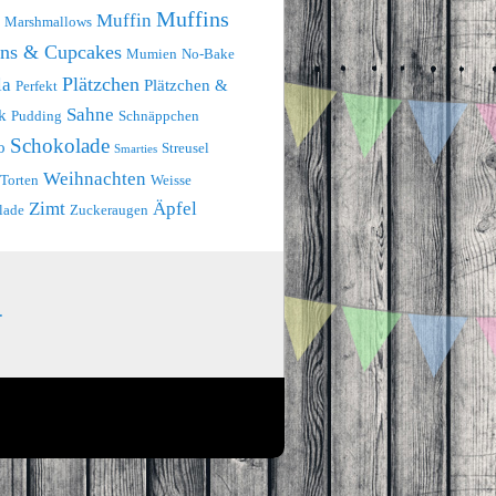
Muffins
Muffin
Marshmallows
ins & Cupcakes
Mumien
No-Bake
Plätzchen
la
Plätzchen &
Perfekt
Sahne
k
Pudding
Schnäppchen
Schokolade
o
Streusel
Smarties
Weihnachten
Torten
Weisse
Zimt
Äpfel
lade
Zuckeraugen
.