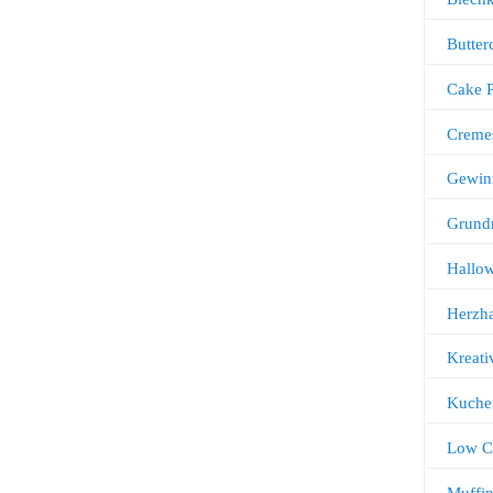
Butter
Cake 
Creme
Gewin
Grund
Hallo
Herzha
Kreati
Kuche
Low C
Muffi