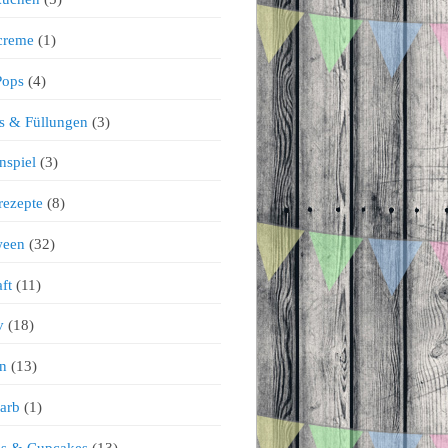
creme
(1)
Pops
(4)
s & Füllungen
(3)
nspiel
(3)
rezepte
(8)
ween
(32)
ft
(11)
v
(18)
n
(13)
arb
(1)
ns & Cupcakes
(13)