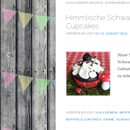
SCHLAGWORT-ARCHIVE:
SCHWARZWÄLD
Himmlische Schwar
Cupcakes
VERÖFFENTLICHT AM
15. AUGUST 2014
Süsse 
Schwar
Geburt
zu tei
VERÖFFENTLICHT IN
ALLGEMEIN
,
MUFFI
MUFFINS & CUPCAKES
,
SAHNE
,
SCHOKO