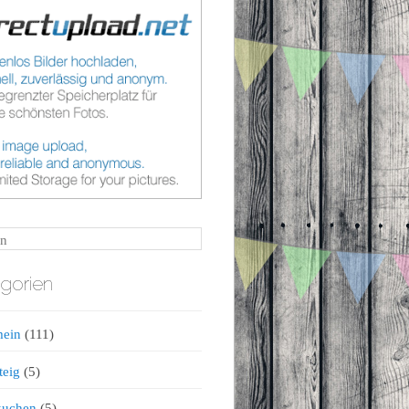
n
gorien
mein
(111)
teig
(5)
kuchen
(5)