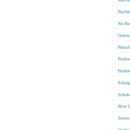
Nachti
No-Ba
Ostern
Plätz
Pralin
Produk
Schnä
Schok
Slow 
Torten
Weihn