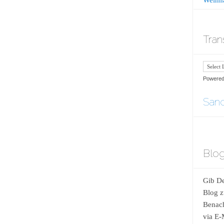
Tran
Powere
Sand
Blog
Gib De
Blog z
Benach
via E-