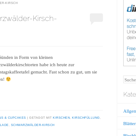
ER-KIRSCH
zwälder-Kirsch-
Sünden in Form von kleinen
zwälderkirschtorten habe ich heute zur
stagskaffeetafel gemacht. Fast schon zu gut, um sie
Suche
len!
Kate
Allge
NS & CUPCAKES
GETAGGT MIT
KIRSCHEN
,
KIRSCHFÜLLUNG
,
Blätter
LADE
,
SCHWARZWÄLDER-KIRSCH
Blech