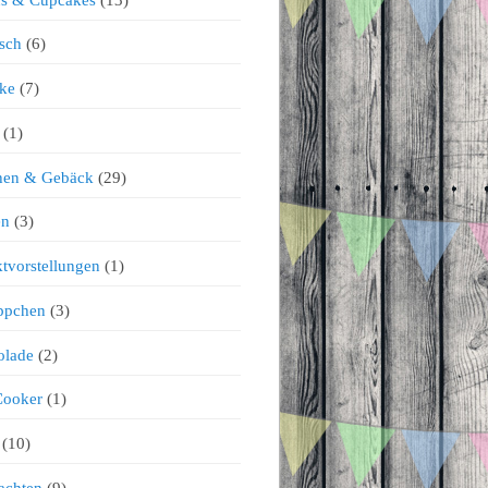
sch
(6)
ke
(7)
(1)
chen & Gebäck
(29)
en
(3)
tvorstellungen
(1)
ppchen
(3)
olade
(2)
Cooker
(1)
(10)
achten
(9)