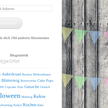
e
bonnieren
ße dich 184 anderen Abonnenten
Blogstatistik
agwörter
Ankerkraut
n
Backen
Bilderrahmen
Blätterteig
t
Cake Pops
Buttercreme
es
Ganache
Cupcake
Eule
Gebäck
lloween
Kekse
Hefeteig
Kuchen
eburtstag
Kokos
Käse