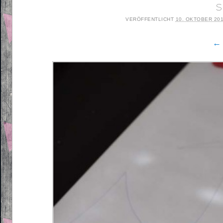
s
VERÖFFENTLICHT
10. OKTOBER 20
← 