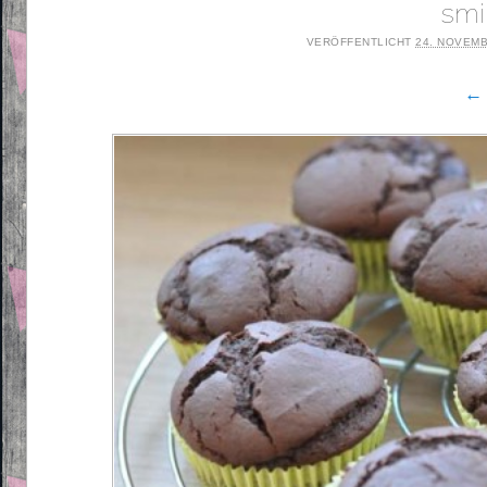
smi
VERÖFFENTLICHT
24. NOVEMB
← 