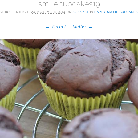
smiliecupcakes19
VERÖFFENTLICHT
24. NOVEMBER 2014
UM
800 × 531
IN
HAPPY SMILIE CUPCAKES
← Zurück
Weiter →