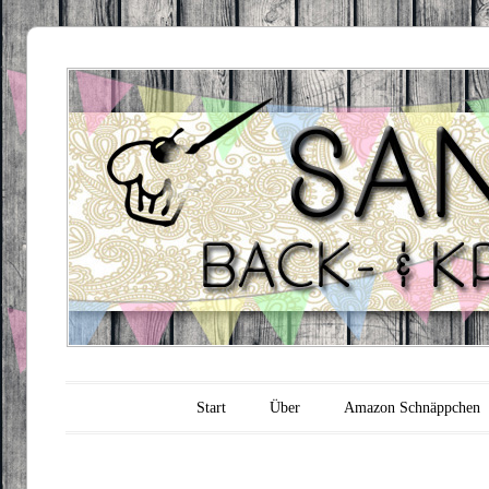
Sandra's
Backfabrik
Hauptmenü
Zum Inhalt springen
Start
Über
Amazon Schnäppchen