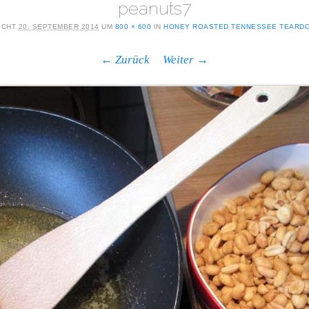
peanuts7
ICHT
20. SEPTEMBER 2014
UM
800 × 600
IN
HONEY ROASTED TENNESSEE TEARD
← Zurück
Weiter →