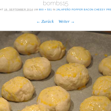
bombs15
CHT
19. SEPTEMBER 2014
UM
800 × 531
IN
JALAPEÑO POPPER BACON CHEESY PR
← Zurück
Weiter →