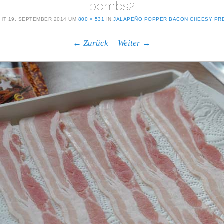
bombs2
CHT
19. SEPTEMBER 2014
UM
800 × 531
IN
JALAPEÑO POPPER BACON CHEESY PR
← Zurück
Weiter →