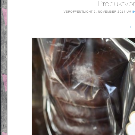
Produktvo
VERÖFFENTLICHT
2. NOVEMBER 2014
UM
8
← 