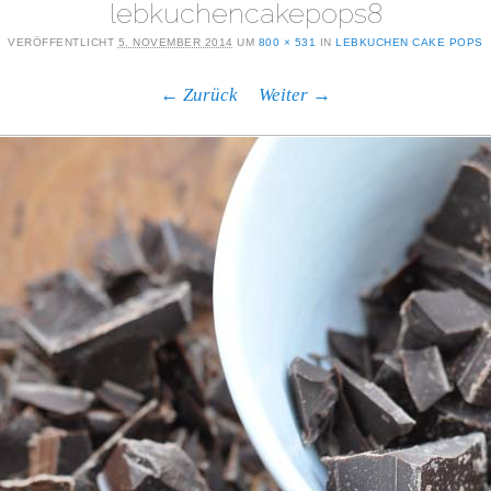
lebkuchencakepops8
VERÖFFENTLICHT
5. NOVEMBER 2014
UM
800 × 531
IN
LEBKUCHEN CAKE POPS
← Zurück
Weiter →