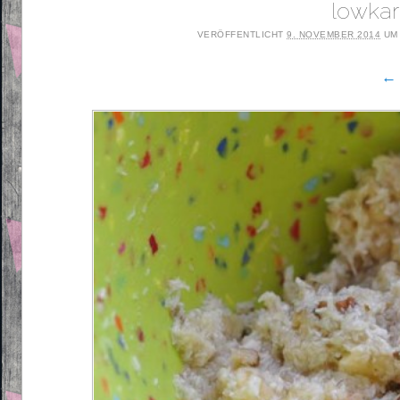
lowka
VERÖFFENTLICHT
9. NOVEMBER 2014
U
← 