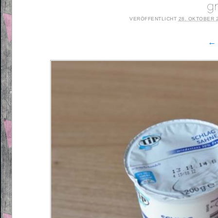
g
VERÖFFENTLICHT
28. OKTOBER 
← 