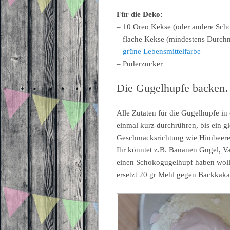
Für die Deko:
– 10 Oreo Kekse (oder andere Scho
– flache Kekse (mindestens Durchm
–
grüne Lebensmittelfarbe
– Puderzucker
Die Gugelhupfe backe
Alle Zutaten für die Gugelhupfe i
einmal kurz durchrühren, bis ein gl
Geschmacksrichtung wie Himbeere 
Ihr könntet z.B. Bananen Gugel, V
einen Schokogugelhupf haben wollt
ersetzt 20 gr Mehl gegen Backkaka