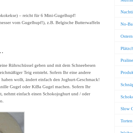
Nachti
kokekse) – reicht für 6 Mini-Gugelhupf!
esser vom Gugelhupf!), z.B. Belgische Butterwaffeln
No-Ba
Ostern
Plätz
n…
Pralin
n eine Rührschüssel geben und mit dem Schneebesen
Produk
eichmäßiger Teig entsteht. Sofern Ihr eine andere
haben wollt, ändert einfach den Joghurt-Geschmack!
Schnä
anille Gugel oder KiBa Gugel machen. Sofern Ihr
, nehmt einfach einen Schokojoghurt und / oder
Schok
o.
Slow 
Torten
Weihn