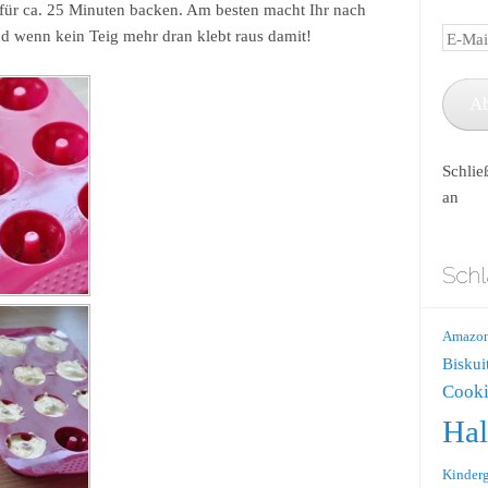
für ca. 25 Minuten backen. Am besten macht Ihr nach
d wenn kein Teig mehr dran klebt raus damit!
E-
Mail-
Adress
A
Schlie
an
Schl
Amazo
Biskui
Cooki
Ha
Kinderg