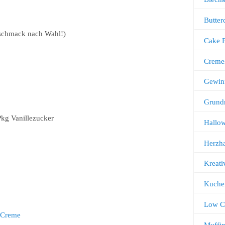
Butter
schmack nach Wahl!)
Cake 
Creme
Gewin
Grund
Pkg Vanillezucker
Hallo
Herzha
Kreati
Kuche
Low C
 Creme
Muffi