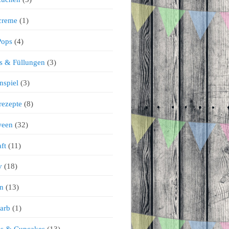
creme
(1)
Pops
(4)
s & Füllungen
(3)
nspiel
(3)
rezepte
(8)
ween
(32)
ft
(11)
v
(18)
n
(13)
arb
(1)
ns & Cupcakes
(13)