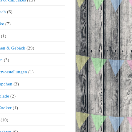
sch
(6)
ke
(7)
(1)
chen & Gebäck
(29)
en
(3)
tvorstellungen
(1)
ppchen
(3)
olade
(2)
Cooker
(1)
(10)
achten
(9)