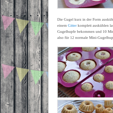
Die Gugel kurz in der Form ausküh
einem
Gitter
komplett auskühlen la
Gugelhupfe bekommen und 10 Mini
also für 12 normale Mini-Gugelhup