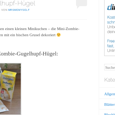
lhupf-Hügel
4
VON
MRSMEMYSELF
ten einen kleinen Minikuchen – die Mini-Zombie-
n mit ein bischen Grusel dekoriert
-Zombie-Gugelhupf-Hügel:
Suche
Kate
Allge
Blätter
Blech