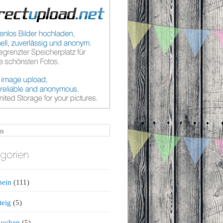
n
gorien
mein
(111)
teig
(5)
kuchen
(5)