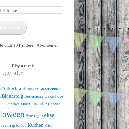
e
bonnieren
ße dich 184 anderen Abonnenten
Blogstatistik
agwörter
Ankerkraut
n
Backen
Bilderrahmen
Blätterteig
t
Cake Pops
Buttercreme
es
Ganache
Cupcake
Eule
Gebäck
lloween
Kekse
Hefeteig
Kuchen
eburtstag
Kokos
Käse