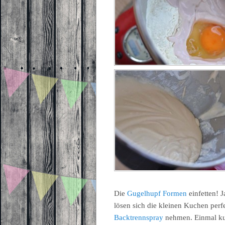
Die
Gugelhupf Formen
einfetten! 
lösen sich die kleinen Kuchen perfe
Backtrennspray
nehmen. Einmal kur