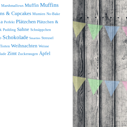
Muffins
Muffin
Marshmallows
ins & Cupcakes
Mumien
No-Bake
Plätzchen
la
Plätzchen &
Perfekt
Sahne
k
Pudding
Schnäppchen
Schokolade
o
Streusel
Smarties
Weihnachten
Torten
Weisse
Zimt
Äpfel
lade
Zuckeraugen