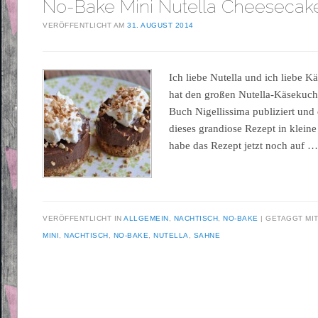
No-Bake Mini Nutella Cheesecak
VERÖFFENTLICHT AM
31. AUGUST 2014
Ich liebe Nutella und ich liebe 
hat den großen Nutella-Käsekuch
Buch Nigellissima publiziert und
dieses grandiose Rezept in klein
habe das Rezept jetzt noch auf 
VERÖFFENTLICHT IN
ALLGEMEIN
,
NACHTISCH
,
NO-BAKE
GETAGGT MI
MINI
,
NACHTISCH
,
NO-BAKE
,
NUTELLA
,
SAHNE
Beitragsnavigation