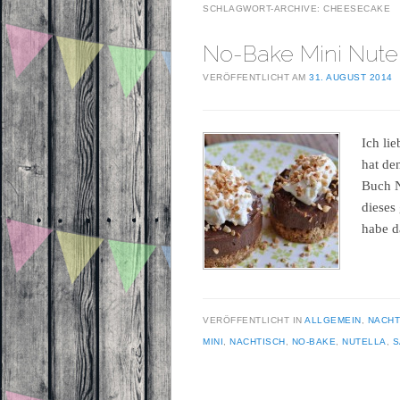
SCHLAGWORT-ARCHIVE:
CHEESECAKE
No-Bake Mini Nute
VERÖFFENTLICHT AM
31. AUGUST 2014
Ich li
hat de
Buch N
dieses
habe d
VERÖFFENTLICHT IN
ALLGEMEIN
,
NACHT
MINI
,
NACHTISCH
,
NO-BAKE
,
NUTELLA
,
S