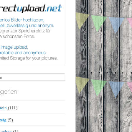
n
gorien
mein
(111)
teig
(5)
kuchen
(5)