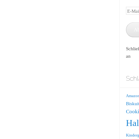
E-
Mail-
Adress
A
Schlie
an
Schl
Amazo
Biskui
Cooki
Ha
Kinderg