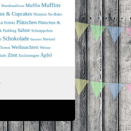
Muffins
Muffin
Marshmallows
ins & Cupcakes
Mumien
No-Bake
Plätzchen
la
Plätzchen &
Perfekt
Sahne
k
Pudding
Schnäppchen
Schokolade
o
Streusel
Smarties
Weihnachten
Torten
Weisse
Zimt
Äpfel
lade
Zuckeraugen
.