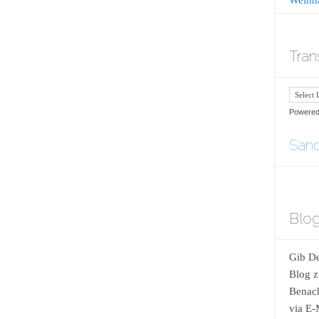
Tran
Powere
Sand
Blog
Gib De
Blog z
Benach
via E-