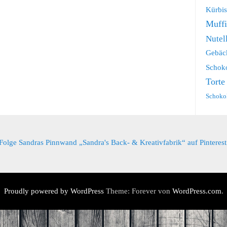
Kürbis
Muff
Nutel
Gebäc
Schok
Torte
Schoko
Folge Sandras Pinnwand „Sandra's Back- & Kreativfabrik“ auf Pinterest
Proudly powered by WordPress
Theme: Forever von
WordPress.com
.