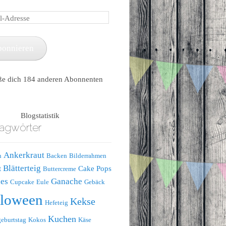
e
bonnieren
ße dich 184 anderen Abonnenten
Blogstatistik
agwörter
Ankerkraut
n
Backen
Bilderrahmen
Blätterteig
t
Cake Pops
Buttercreme
es
Ganache
Cupcake
Eule
Gebäck
lloween
Kekse
Hefeteig
Kuchen
eburtstag
Kokos
Käse