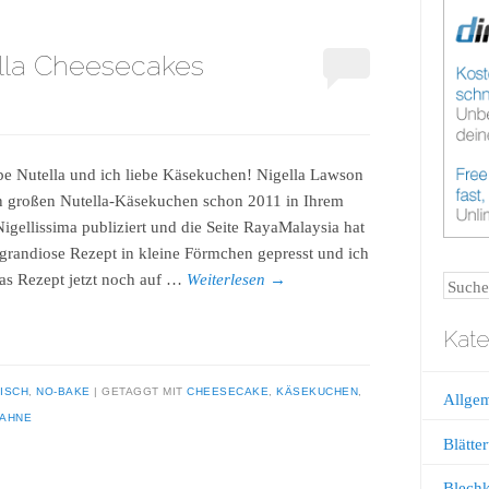
lla Cheesecakes
ebe Nutella und ich liebe Käsekuchen! Nigella Lawson
n großen Nutella-Käsekuchen schon 2011 in Ihrem
igellissima publiziert und die Seite RayaMalaysia hat
 grandiose Rezept in kleine Förmchen gepresst und ich
as Rezept jetzt noch auf …
Weiterlesen
→
Suche
Kate
ISCH
,
NO-BAKE
GETAGGT MIT
CHEESECAKE
,
KÄSEKUCHEN
,
Allge
AHNE
Blätter
Blech