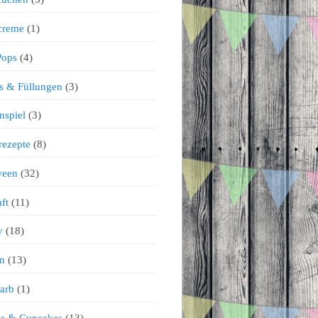
creme
(1)
Pops
(4)
s & Füllungen
(3)
nspiel
(3)
rezepte
(8)
ween
(32)
ft
(11)
v
(18)
n
(13)
arb
(1)
ns & Cupcakes
(13)