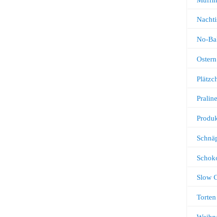
Nachti
No-Ba
Ostern
Plätz
Pralin
Produk
Schnä
Schok
Slow 
Torten
Weihn