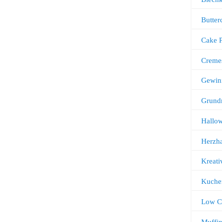
Butter
Cake 
Creme
Gewin
Grund
Hallo
Herzha
Kreati
Kuche
Low C
Muffi