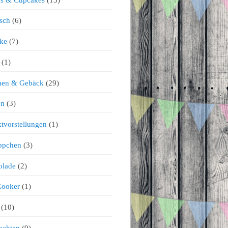
sch
(6)
ke
(7)
(1)
chen & Gebäck
(29)
en
(3)
tvorstellungen
(1)
ppchen
(3)
olade
(2)
Cooker
(1)
(10)
achten
(9)