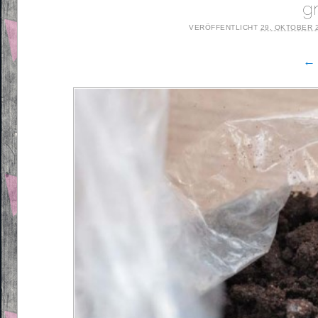
g
VERÖFFENTLICHT
29. OKTOBER 
← 